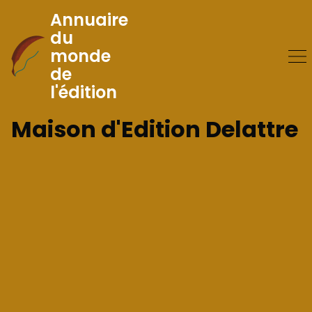
Annuaire
du
monde
Skip
de
to
l'édition
Content
Maison d'Edition Delattre