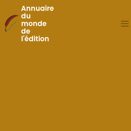
Annuaire
du
monde
Skip
de
to
l'édition
Content