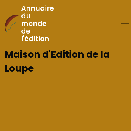
Annuaire
du
monde
Skip
de
to
l'édition
Content
Maison d'Edition de la
Loupe