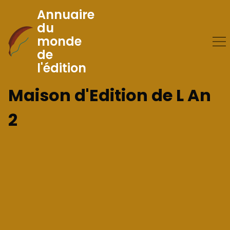
Annuaire
du
monde
Skip
de
to
l'édition
Content
Maison d'Edition de L An
2