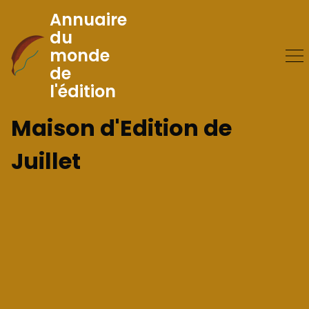
Annuaire
du
monde
Skip
de
to
l'édition
Content
Maison d'Edition de
Juillet