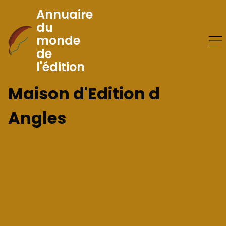
Annuaire
du
monde
Skip
de
to
l'édition
Content
Maison d'Edition d
Angles