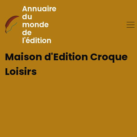
Annuaire
du
monde
Skip
de
to
l'édition
Content
Maison d'Edition Croque
Loisirs