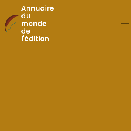
Annuaire
du
monde
Skip
de
to
l'édition
Content