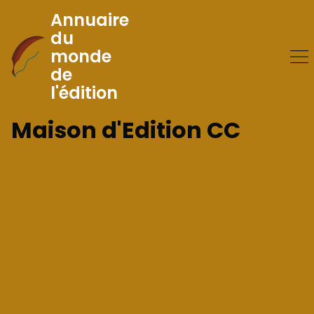
Annuaire
du
monde
Skip
de
to
l'édition
Content
Maison d'Edition CC