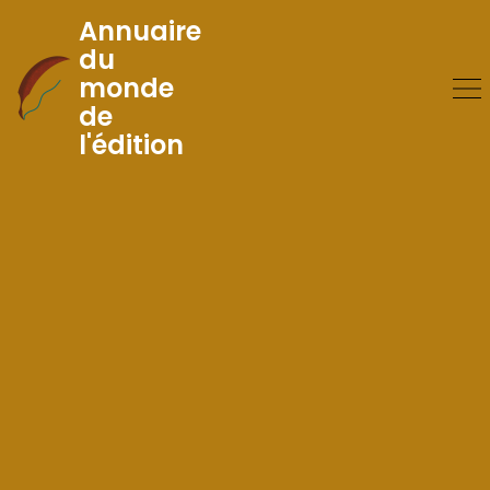
Annuaire
du
monde
Skip
de
to
l'édition
Content