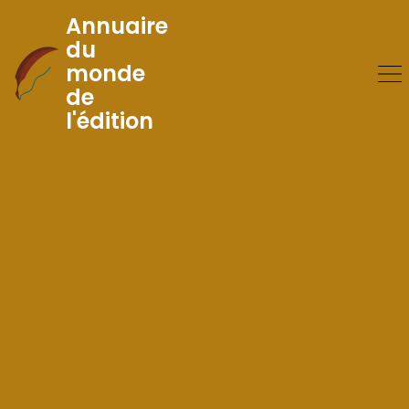
Annuaire
du
monde
Skip
de
to
l'édition
Content