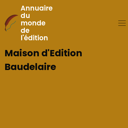
Annuaire
du
monde
Skip
de
to
l'édition
Content
Maison d'Edition
Baudelaire