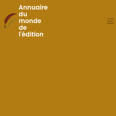
Annuaire
du
monde
Skip
de
to
l'édition
Content