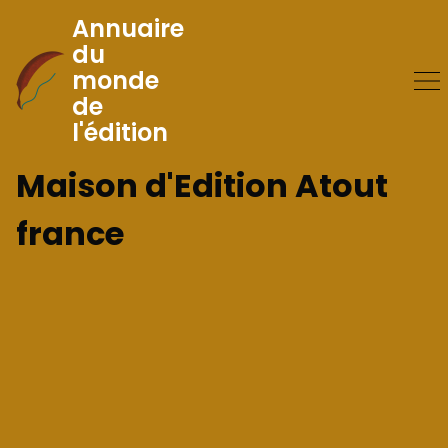
Annuaire
du
monde
Skip
de
to
l'édition
Content
Maison d'Edition Atout
france