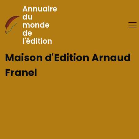
Annuaire
du
monde
Skip
de
to
l'édition
Content
Maison d'Edition Arnaud
Franel