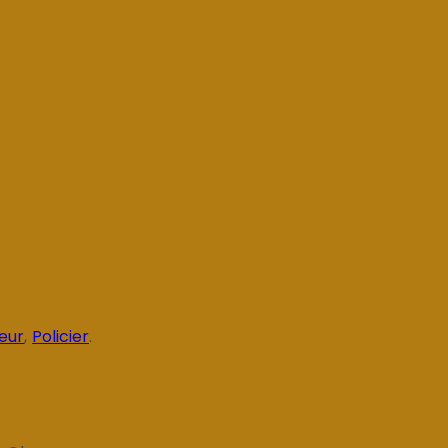
teur
,
Policier
.