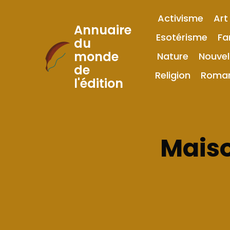
Activisme
Art
Annuaire
Esotérisme
Fa
du
monde
Nature
Nouvel
Skip
de
to
Religion
Roma
l'édition
Content
Maiso