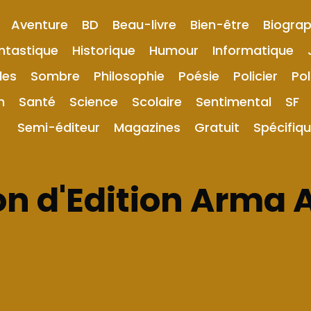
Aventure
BD
Beau-livre
Bien-être
Biograp
ntastique
Historique
Humour
Informatique
les
Sombre
Philosophie
Poésie
Policier
Pol
n
Santé
Science
Scolaire
Sentimental
SF
Semi-éditeur
Magazines
Gratuit
Spécifiq
n d'Edition Arma A