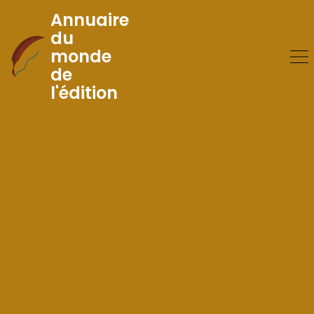
Annuaire
du
monde
Skip
de
to
l'édition
Content