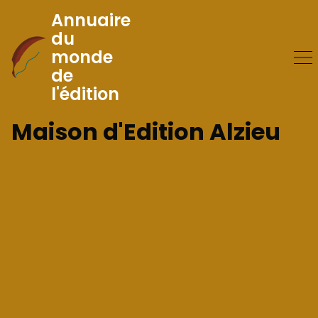
Annuaire
du
monde
Skip
de
to
l'édition
Content
Maison d'Edition Alzieu