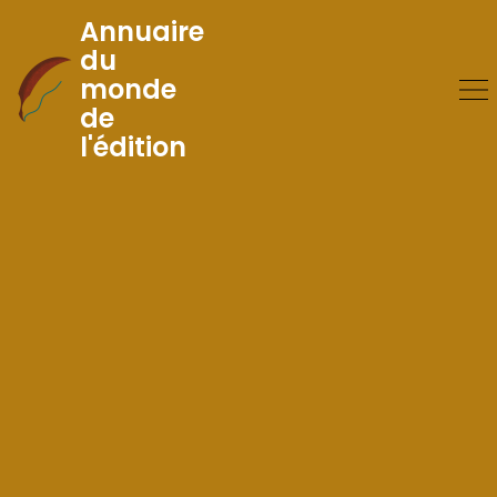
Annuaire
du
monde
Skip
de
to
l'édition
Content