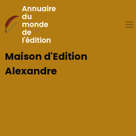
Annuaire
du
monde
Skip
de
to
l'édition
Content
Maison d'Edition
Alexandre