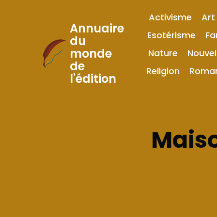
Activisme
Art
Annuaire
Esotérisme
Fa
du
monde
Nature
Nouvel
Skip
de
to
Religion
Roma
l'édition
Content
Maiso