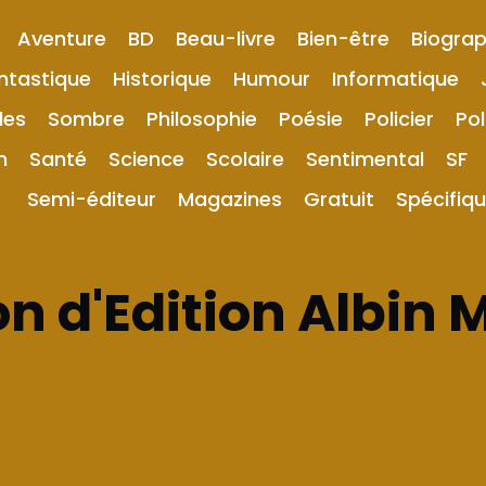
Aventure
BD
Beau-livre
Bien-être
Biograp
ntastique
Historique
Humour
Informatique
les
Sombre
Philosophie
Poésie
Policier
Pol
n
Santé
Science
Scolaire
Sentimental
SF
Semi-éditeur
Magazines
Gratuit
Spécifiq
n d'Edition Albin 