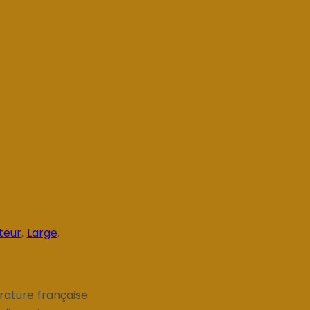
teur
,
Large
.
érature française