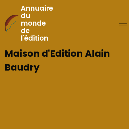
Annuaire
du
monde
Skip
de
to
l'édition
Content
Maison d'Edition Alain
Baudry