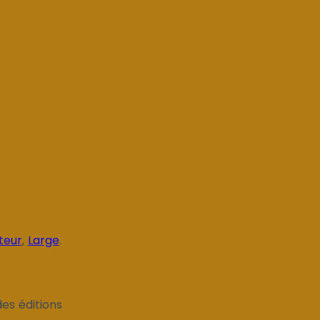
teur
,
Large
.
es éditions