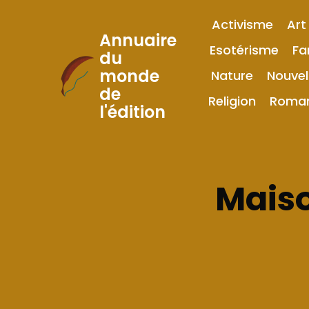
Activisme
Art
Annuaire
Esotérisme
Fa
du
monde
Nature
Nouvel
Skip
de
to
Religion
Roma
l'édition
Content
Maiso