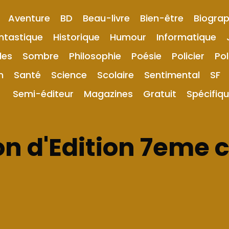
Aventure
BD
Beau-livre
Bien-être
Biograp
ntastique
Historique
Humour
Informatique
les
Sombre
Philosophie
Poésie
Policier
Pol
n
Santé
Science
Scolaire
Sentimental
SF
Semi-éditeur
Magazines
Gratuit
Spécifiq
n d'Edition 7eme c