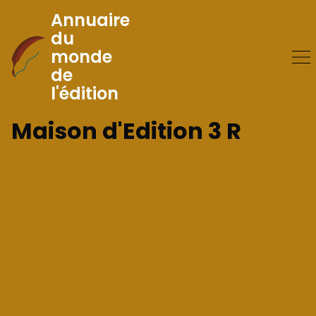
Annuaire
du
monde
Skip
de
to
l'édition
Content
Maison d'Edition 3 R